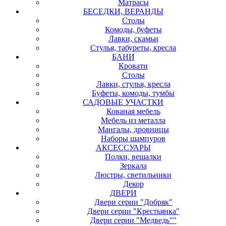
Матрасы
БЕСЕДКИ, ВЕРАНДЫ
Столы
Комоды, буфеты
Лавки, скамьи
Стулья, табуреты, кресла
БАНИ
Кровати
Столы
Лавки, стулья, кресла
Буфеты, комоды, тумбы
САДОВЫЕ УЧАСТКИ
Кованая мебель
Мебель из металла
Мангалы, дровницы
Наборы шампуров
АКСЕССУАРЫ
Полки, вешалки
Зеркала
Люстры, светильники
Декор
ДВЕРИ
Двери серии "Добряк"
Двери серии "Крестьянка"
Двери серии "Медведь""