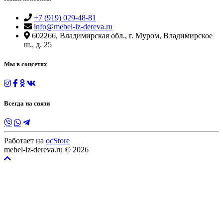
+7 (919) 029-48-81
info@mebel-iz-dereva.ru
602266, Владимирская обл., г. Муром, Владимирское
ш., д. 25
Мы в соцcетях
Всегда на связи
Работает на
ocStore
mebel-iz-dereva.ru © 2026