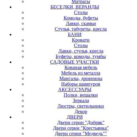
Матрасы
БЕСЕДКИ, ВЕРАНДЫ
Столы
Комоды, буфеты
Лавки, скамьи
Стулья, табуреты, кресла
БАНИ
Кровати
Столы
Лавки, стулья, кресла
Буфеты, комоды, тумбы
САДОВЫЕ УЧАСТКИ
Кованая мебель
Мебель из металла
Мангалы, дровницы
Наборы шампуров
АКСЕССУАРЫ
Полки, вешалки
Зеркала
Люстры, светильники
Декор
ДВЕРИ
Двери серии "Добряк"
Двери серии "Крестьянка"
Двери серии "Медведь""