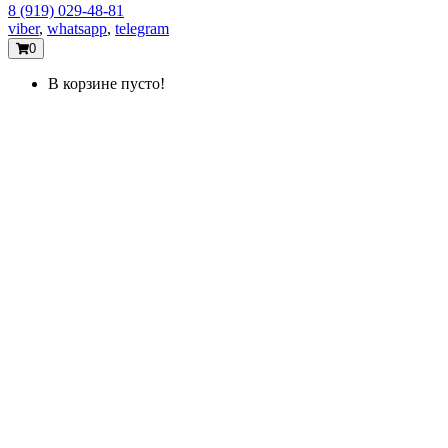
8 (919) 029-48-81
viber
,
whatsapp
,
telegram
0
В корзине пусто!