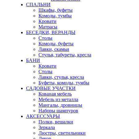
СПАЛЬНИ
Шкафы, буфеты
Комоды, тумбы
Кровати
Матрасы
БЕСЕДКИ, ВЕРАНДЫ
Столы
Комоды, буфеты
Лавки, скамьи
Стулья, табуреты, кресла
БАНИ
Кровати
Столы
Лавки, стулья, кресла
Буфеты, комоды, тумбы
САДОВЫЕ УЧАСТКИ
Кованая мебель
Мебель из металла
Мангалы, дровницы
Наборы шампуров
АКСЕССУАРЫ
Полки, вешалки
Зеркала
Люстры, светильники
Декор