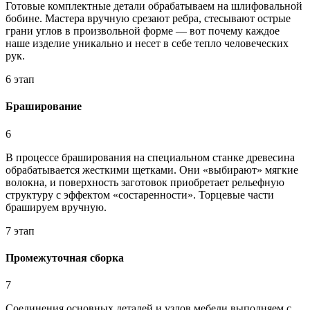
Готовые комплектные детали обрабатываем на шлифовальной
бобине. Мастера вручную срезают ребра, стесывают острые
грани углов в произвольной форме — вот почему каждое
наше изделие уникально и несет в себе тепло человеческих
рук.
6 этап
Браширование
6
В процессе браширования на специальном станке древесина
обрабатывается жесткими щетками. Они «выбирают» мягкие
волокна, и поверхность заготовок приобретает рельефную
структуру с эффектом «состаренности». Торцевые части
брашируем вручную.
7 этап
Промежуточная сборка
7
Соединения основных деталей и узлов мебели выполняем с